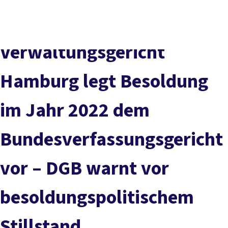
Presse
Kontakt
vor Ort
DGB-Hauptseite
Über uns
Themen
Politik vor Ort
Verwaltungsgericht
Service
Mitmachen
Hamburg legt Besoldung
im Jahr 2022 dem
Bundesverfassungsgericht
vor – DGB warnt vor
besoldungspolitischem
Stillstand