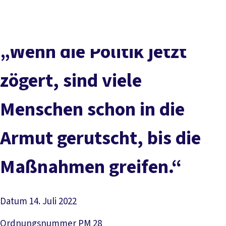
Presse
Kontakt
vor Ort
DGB-Hauptseite
Über uns
Themen
Politik vor Ort
„Wenn die Politik jetzt
Service
Mitmachen
zögert, sind viele
Menschen schon in die
Armut gerutscht, bis die
Maßnahmen greifen.“
Datum
14. Juli 2022
Ordnungsnummer
PM 28