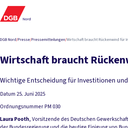
DGB Nord
/
Presse
/
Pressemitteilungen
/
Wirt­schaft braucht Rücken­wind für In­v
Wirt­schaft braucht Rücken­wi
Wichtige Entscheidung für Investitionen 
Datum
25. Juni 2025
Ordnungsnummer
PM 030
Laura Pooth
, Vorsitzende des Deutschen Gewerkscha
der Bundesregierung und die heutige Einigung von Bun