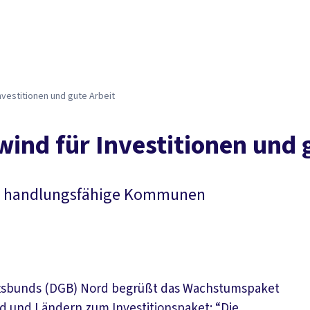
es­ti­tio­nen und gu­te Ar­beit
nd für In­ves­ti­tio­nen und g
und handlungsfähige Kommunen
ftsbunds (DGB) Nord begrüßt das Wachstumspaket
d und Ländern zum Investitionspaket: “Die