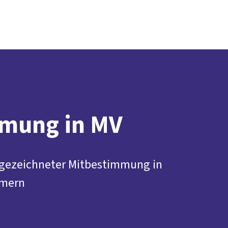
Presse
Kontakt
vor Ort
DGB-Hauptseite
Über uns
Themen
Politik vor Ort
Service
Mitmachen
mung in MV
usgezeichneter Mitbestimmung in
mern