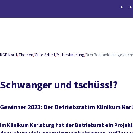
Inhaltsverzeichnis
Schwanger und tschüss
Dran geblieben und belohnt w
DGB Nord
/
Themen
/
Gute Arbeit
/
Mitbestimmung
/
Drei Beispiele ausgezeich
Schwanger und tschüss!?
Gewinner 2023: Der Betriebsrat im Klinikum Kar
Im Klinikum Karlsburg hat der Betriebsrat ein Projek