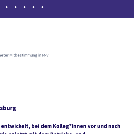
orden
11 Freunde für Cheplafarm
neter Mitbestimmung in M-V
lsburg
t entwickelt, bei dem Kolleg*innen vor und nach