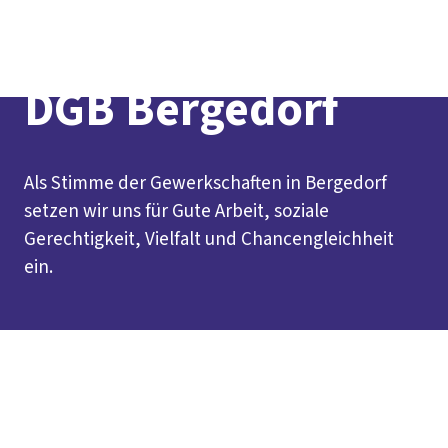
Presse
Kontakt
vor Ort
DGB-Hauptseite
Über uns
Themen
Politik vor Ort
DGB Bergedorf
Service
Mitmachen
Als Stimme der Gewerkschaften in Bergedorf
setzen wir uns für Gute Arbeit, soziale
Gerechtigkeit, Vielfalt und Chancengleichheit
ein.
Inhaltsverzeichnis
Über uns
1. Mai in Bergedorf
Neujahrsempfang