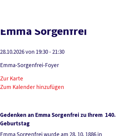
Presse
Kontakt
vor Ort
DGB-Hauptseite
Über uns
Themen
Politik vor Ort
Emma Sorgenfrei
Service
Mitmachen
28.10.2026 von 19:30 - 21:30
Emma-Sorgenfrei-Foyer
Zur Karte
Zum Kalender hinzufügen
Gedenken
an
Emma Sorgenfrei
zu Ihrem
140.
Geburtstag
Emma Sorgenfrei wurde am 28. 10. 1886 in