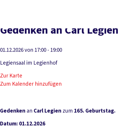
Presse
Kontakt
vor Ort
DGB-Hauptseite
Über uns
Themen
Politik vor Ort
Gedenken an Carl Legien
Service
Mitmachen
01.12.2026 von 17:00 - 19:00
Legiensaal im Legienhof
Zur Karte
Zum Kalender hinzufügen
Gedenken
an
Carl Legien
zum
165. Geburtstag.
Datum: 01.12.2026