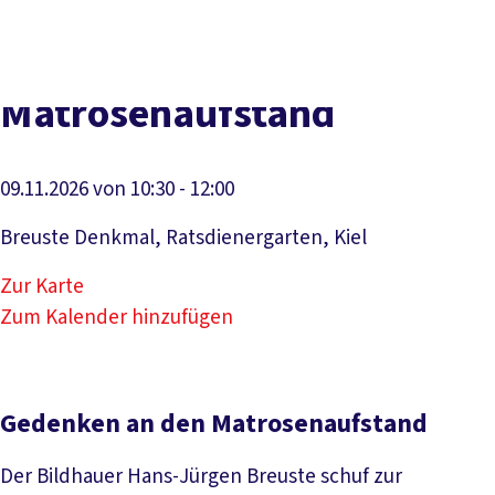
Presse
Kontakt
vor Ort
DGB-Hauptseite
Über uns
Themen
Politik vor Ort
Matrosenaufstand
Service
Mitmachen
09.11.2026 von 10:30 - 12:00
Breuste Denkmal, Ratsdienergarten, Kiel
Zur Karte
Zum Kalender hinzufügen
Gedenken an den Matrosenaufstand
Der Bildhauer Hans-Jürgen Breuste schuf zur