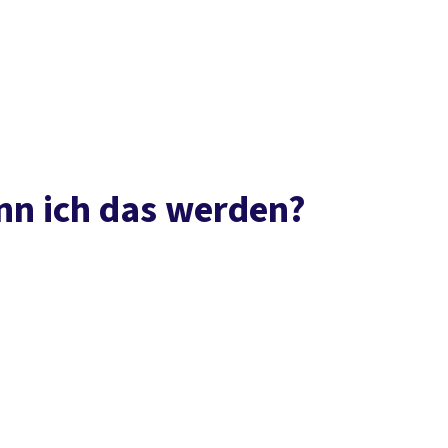
Presse
Kontakt
vor Ort
DGB-Hauptseite
Über uns
Themen
Politik vor Ort
Service
Mitmachen
nn ich das werden?